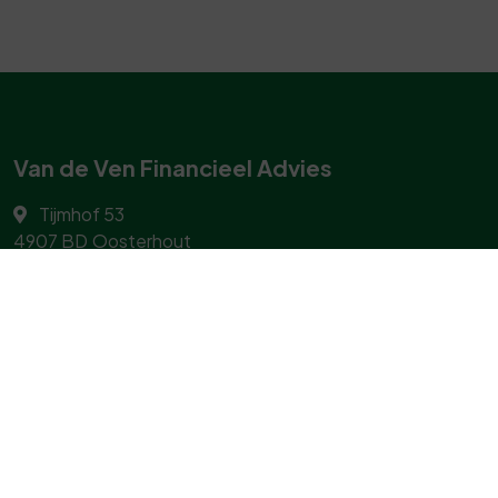
Van de Ven Financieel Advies
Tijmhof 53
4907 BD
Oosterhout
06 25 08 66 76
info@venadvies.nl
Navigeren
Geldzaken
Particulier