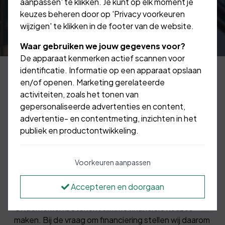
aanpassen' te klikken. Je kunt op elk moment je
keuzes beheren door op 'Privacy voorkeuren
wijzigen' te klikken in de footer van de website.
Waar gebruiken we jouw gegevens voor?
De apparaat kenmerken actief scannen voor
identificatie. Informatie op een apparaat opslaan
en/of openen. Marketing gerelateerde
activiteiten, zoals het tonen van
Is een bedrijfspand kopen uw droom?
gepersonaliseerde advertenties en content,
Misschien is het niet mogelijk dit uit eigen
advertentie- en contentmeting, inzichten in het
middelen te financieren. Een zakelijke
publiek en productontwikkeling.
hypotheek is dan de meest gekozen
oplossing.
Voorkeuren aanpassen
Accepteren en doorgaan
Uw eigen bedrijfspand
Ondernemen betekent slimme financiële keuzes
maken. Bij de vraag om financiering stellen wij daarom