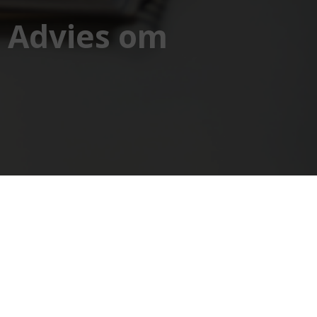
l Advies om
olg ons op social media