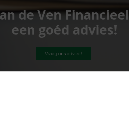
Van de Ven Financiee
een goéd advies!
Vraag ons advies!
Navigeren
V
Geldzaken