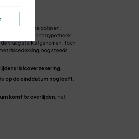
n
or in bestaande polissen.
 bijvoorbeeld bij een hypotheek.
s de vraag sterk afgenomen. Toch
met risicodekking, nog steeds
ijdensrisicoverzekering.
rde
op de einddatum nog leeft
,
um komt te overlijden,
het