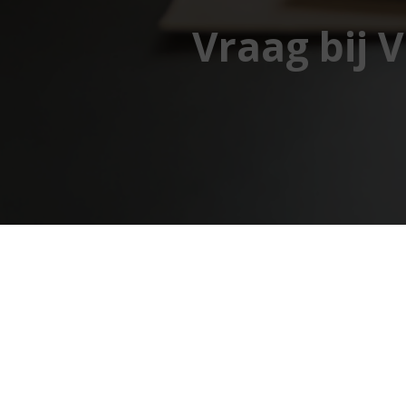
Vraag bij 
Van de Ven Financieel Advies
Tijmhof 53
4907 BD
Oosterhout