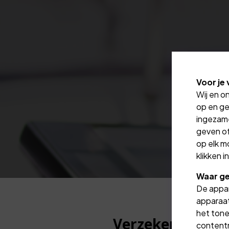
Voor je 
Wij en o
op en ge
ingezam
geven of
op elk m
klikken 
Waar ge
De appar
apparaat
het tone
Verzekeraars b
contentm