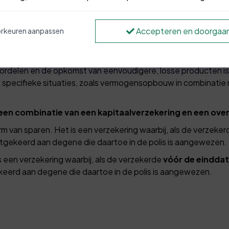
aan
Accepteren en doorgaa
rkeuren aanpassen
nwoordig geen standaardproduct meer, maar komt nog wel vo
populair voor het combineren van sparen en overlijdensrisico,
oordelen en de opkomst van eenvoudigere, losse producten i
specifieke situaties, zoals vermogensopbouw in combinatie 
en combinatie van een kapitaalverzekering en een overl
rm van sparen. Het is een verzekering waarbij, als de verzeke
tgekeerd aan degene die daartoe in de polis is aangewezen.
s een verzekering waarbij, als de verzekerde
vóór de einddat
eerd aan degene die daartoe in de polis is aangewezen.