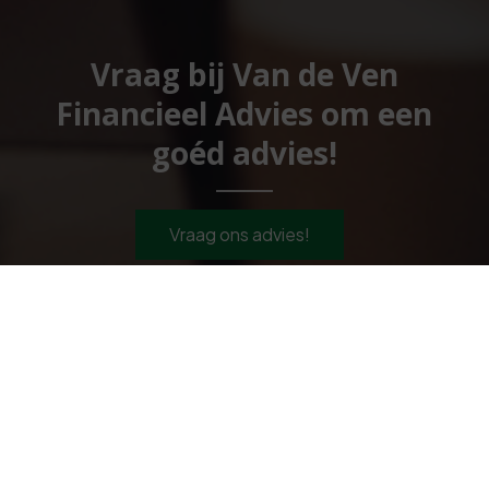
Vraag bij Van de Ven
Financieel Advies om een
goéd advies!
Vraag ons advies!
Van de Ven Financieel Advies
Tijmhof 53