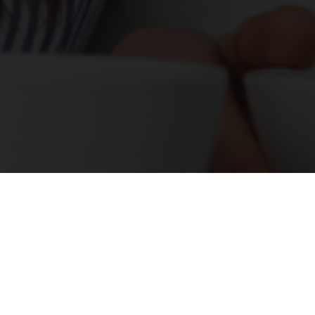
Vraag bij Van de Ven
Financieel Advies om een
goéd advies!