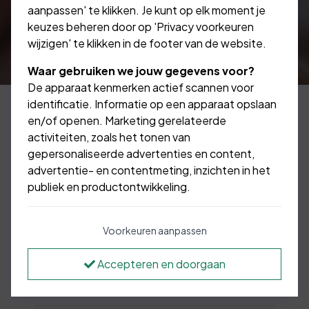
aanpassen' te klikken. Je kunt op elk moment je
keuzes beheren door op 'Privacy voorkeuren
wijzigen' te klikken in de footer van de website.
Waar gebruiken we jouw gegevens voor?
De apparaat kenmerken actief scannen voor
identificatie. Informatie op een apparaat opslaan
en/of openen. Marketing gerelateerde
activiteiten, zoals het tonen van
Ik ben een werknemer
gepersonaliseerde advertenties en content,
in loondienst. Wat is
advertentie- en contentmeting, inzichten in het
publiek en productontwikkeling.
voor mij van belang?
Voorkeuren aanpassen
Accepteren en doorgaan
1e pijler - AOW (Algemene Ouderdoms
Wet)