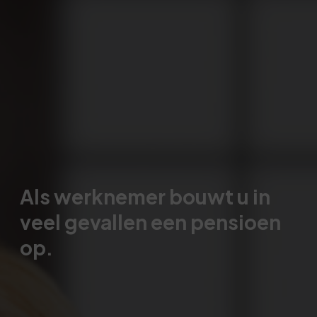
Als werknemer bouwt u in
veel gevallen een pensioen
op.