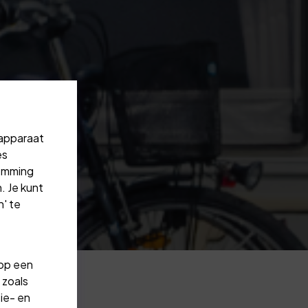
 apparaat
es
temming
. Je kunt
' te
 op een
 zoals
ie- en