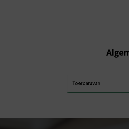
Algem
Toercaravan