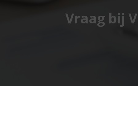
Vraag bij 
Van de Ven Financieel Advies