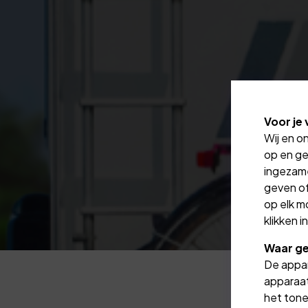
Voor je 
Wij en o
op en ge
ingezam
geven of
op elk m
klikken 
Waar ge
De appar
apparaat
het tone