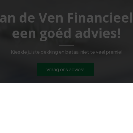
Van de Ven Financiee
een goéd advies!
Kies de juiste dekking en betaal niet te veel premie!
Vraag ons advies!
Navigeren
V