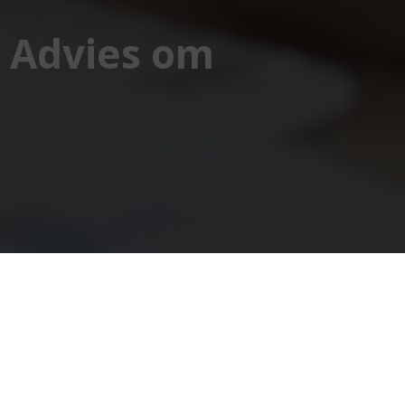
l Advies om
olg ons op social media