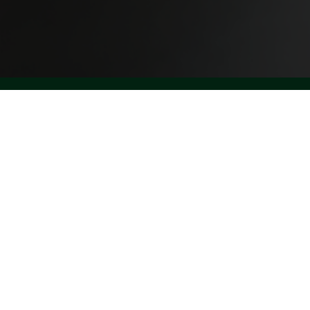
Van de Ven Financieel Advies
Tijmhof 53
4907 BD
Oosterhout
06 25 08 66 76
info@venadvies.nl