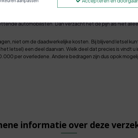
Accepteren en doorgaa
rkeuren aanpassen
jn er al zorgen genoeg voor u of uw nabestaanden.
g of infectie ligt altijd op de loer, zeker op vakantie. En een 
ettende automobilisten. Dan verzacht het de pijn als niet all
en, niet om de daadwerkelijke kosten. Bij blijvend letsel kun
het letsel) een deel daarvan. Welk deel dat precies is vindt u 
€ 10.000 per overledene. Andere bedragen zijn dus opok mogelij
ene informatie over deze verze