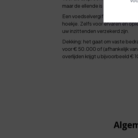
Voo
maar de ellende is enorm. Dan zi
Een voedselvergiftiging, verdrinkin
hoekje. Zelfs voor ervaren en opl
uw inzittenden verzekerd zijn.
Dekking: het gaat om vaste bedrag
voor € 50.000 of (afhankelijk van 
overlijden krijgt u bijvoorbeeld 
Algem