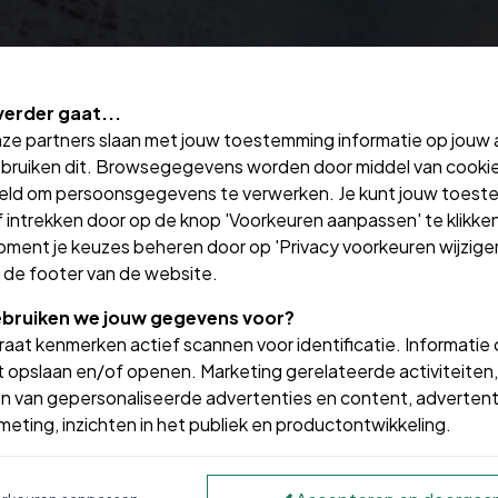
verder gaat...
nze partners slaan met jouw toestemming informatie op jouw
bruiken dit. Browsegegevens worden door middel van cooki
eld om persoonsgegevens te verwerken. Je kunt jouw toes
 intrekken door op de knop 'Voorkeuren aanpassen' te klikken
oment je keuzes beheren door op 'Privacy voorkeuren wijzigen
in de footer van de website.
bruiken we jouw gegevens voor?
aat kenmerken actief scannen voor identificatie. Informatie
 opslaan en/of openen. Marketing gerelateerde activiteiten,
n van gepersonaliseerde advertenties en content, advertent
t u de ongevallenverzekering v
eting, inzichten in het publiek en productontwikkeling.
, onder de tram komt. En daar blijvend letsel aan overhoudt of 