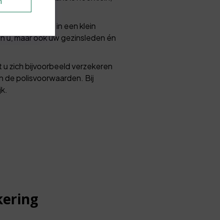
n
auto-ongeluk zit in een klein
een u, maar ook uw gezinsleden én
t u zich bijvoorbeeld verzekeren
in de polisvoorwaarden. Bij
k.
kering