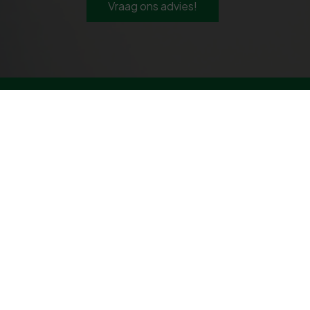
Vraag ons advies!
Navigeren
V
Geldzaken
Particulier
Zakelijk
A
Service
Contact