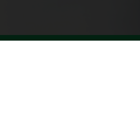
olg ons op social media
ansluitgegevens:
AFM: 12020771
KiFiD: 300.014236
KvK: 50271822