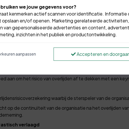
bruiken we jouw gegevens voor?
aat kenmerken actief scannen voor identificatie. Informatie
 opslaan en/of openen. Marketing gerelateerde activiteiten,
n van gepersonaliseerde advertenties en content, advertent
 een voor de organisatie erg bel
eting, inzichten in het publiek en productontwikkeling.
van een onderneming maar het kan ook een werknemer zijn.
Accepteren en doorgaa
rkeuren aanpassen
ijden of arbeidsongeschiktheid kan er veel indirecte schade 
eler veel moeite en geld.
ed aan om het risico van overlijden af te dekken met een ke
ijdensrisicoverzekering waarbij de sterspeler van de organis
ht op de continuïteit van de organisatie na het overlijden v
nderneming.
drastisch verlaagd