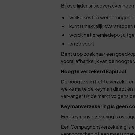
Bij overlijdensrisicoverzekeringen 
welke kosten worden ingeho
kunt u makkelijk overstappen
wordt het premiedepot uitgek
en zo voort
Bent u op zoek naar een goedkope
vooral afhankelijk van de hoogte 
Hoogte verzekerd kapitaal
De hoogte van het te verzekeren ka
welke mate de keyman direct en i
vervanger uit de markt volgens d
Keymanverzekering is geen 
Een keymanverzekering is overig
Een Compagnonsverzekering is e
vennootschap of een maatschap i