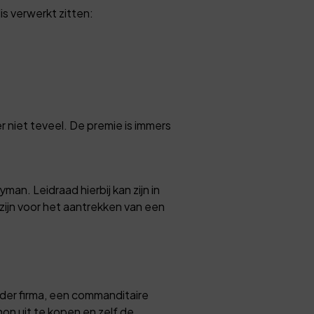
is verwerkt zitten:
niet teveel. De premie is immers
man. Leidraad hierbij kan zijn in
zijn voor het aantrekken van een
er firma, een commanditaire
n uit te kopen en zelf de