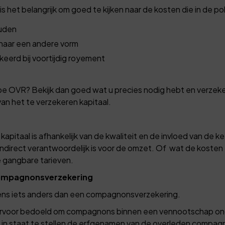
is het belangrijk om goed te kijken naar de kosten die in de pol
uden
 naar een andere vorm
eerd bij voortijdig royement
 OVR? Bekijk dan goed wat u precies nodig hebt en verzeker 
van het te verzekeren kapitaal.
pitaal is afhankelijk van de kwaliteit en de invloed van de key
ndirect verantwoordelijk is voor de omzet. Of wat de kosten 
e gangbare tarieven.
compagnonsverzekering
ens iets anders dan een compagnonsverzekering.
rvoor bedoeld om compagnons binnen een vennootschap ond
n staat te stellen de erfgenamen van de overleden compagno