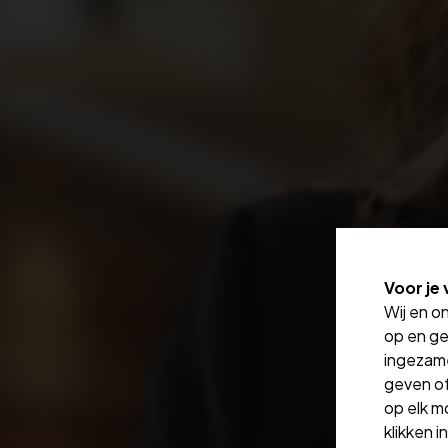
Voor je 
Wij en o
op en ge
ingezam
geven of
op elk m
klikken 