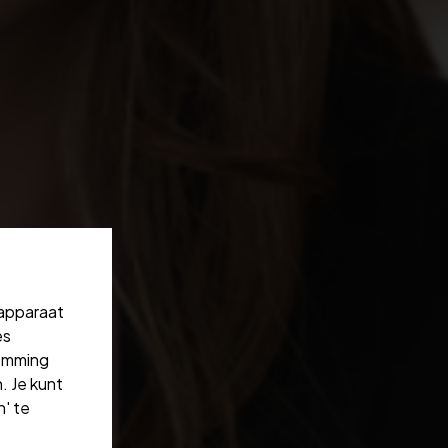
 apparaat
es
temming
. Je kunt
' te