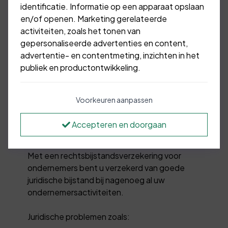
identificatie. Informatie op een apparaat opslaan
en/of openen. Marketing gerelateerde
activiteiten, zoals het tonen van
24/7 verzekerd van
gepersonaliseerde advertenties en content,
juridische hulp
advertentie- en contentmeting, inzichten in het
publiek en productontwikkeling.
U ontkomt er bijna niet meer aan: iedere
Voorkeuren aanpassen
ondernemer heeft wel eens een juridisch
probleem. Bijvoorbeeld met een werknemer,
Accepteren en doorgaan
de arbeidsinspectie, een leverancier, de
gemeente of over een contract.
Met een rechtsbijstandsverzekering voor
ondernemers bent u verzekerd van goede
juridische bijstand bij nagenoeg al uw
ondernemersactiviteiten.
Juridische problemen zoals: